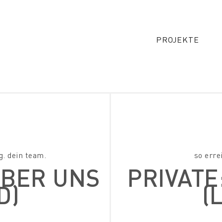
PROJEKTE
g. dein team.
so erre
ÜBER UNS
PRIVATE
D)
(