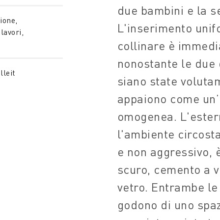
due bambini e la s
ione,
L'inserimento unif
lavori,
collinare è immedi
nonostante le due d
lleit
siano state volutam
appaiono come un’
omogenea. L'estern
l'ambiente circost
e non aggressivo, 
scuro, cemento a v
vetro. Entrambe le 
godono di uno spa