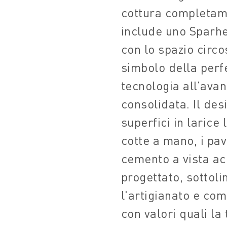
cottura completame
include uno Sparhe
con lo spazio circo
simbolo della perf
tecnologia all’ava
consolidata. Il de
superfici in larice 
cotte a mano, i pavi
cemento a vista a
progettato, sottol
l'artigianato e co
con valori quali la 