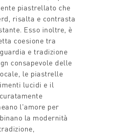
nte piastrellato che
rd, risalta e contrasta
stante. Esso inoltre, è
etta coesione tra
nguardia e tradizione
sign consapevole delle
locale, le piastrelle
menti lucidi e il
ccuratamente
ineano l'amore per
mbinano la modernità
tradizione,