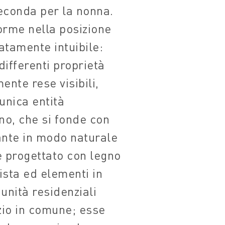
econda per la nonna.
orme nella posizione
atamente intuibile:
ifferenti proprietà
ente rese visibili,
unica entità
o, che si fonde con
ante in modo naturale
è progettato con legno
ista ed elementi in
unità residenziali
zio in comune; esse